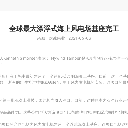
全球最大漂浮式海上风电场基座完工
来源：杰诚伟业 2021-05-06
责人Kenneth Simonsen表示：“Hywind Tampen是实现能源
”
tord的船厂在干坞中最初建造了11个约65英尺的混凝土基座。目前，这11个基
终，所有的组件将运往挪威Gulen，用于风力发电机的安装。该项目的最
来的第一批混凝土滑模，因此相当引人注目。目前，这种原本为石油行业
这些公司提高新能力。这些公司也认为该项目可以帮助他们实现挪威近海能行
nd Tampen项目的合同包括为风力发电机建造11个浮式混凝土基座。该项目