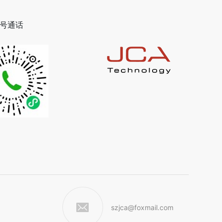
号通话
szjca@foxmail.com