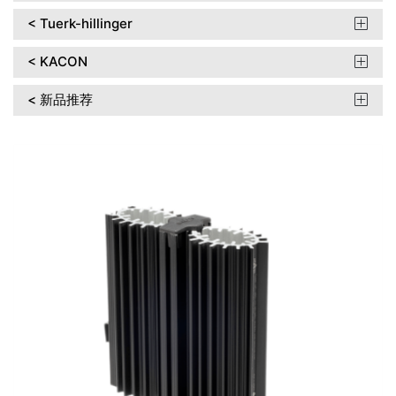
< Tuerk-hillinger

< KACON

< 新品推荐
