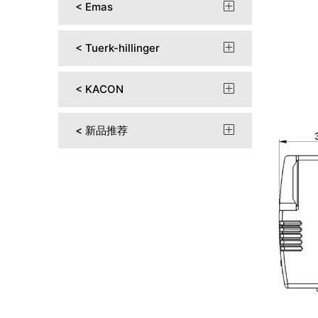
< Emas

< Tuerk-hillinger

< KACON

< 新品推荐
