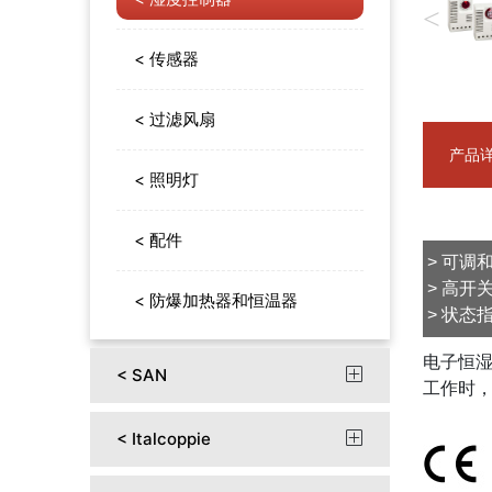
<
< 传感器
< 过滤风扇
产品
< 照明灯
< 配件
> 
> 
< 防爆加热器和恒温器
> 状态
电子恒湿
< SAN

工作时，
< Italcoppie
